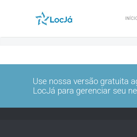
INÍCI
Use nossa versão gratuita a
LocJá para gerenciar seu ne