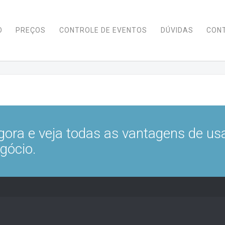
O
PREÇOS
CONTROLE DE EVENTOS
DÚVIDAS
CON
gora e veja todas as vantagens de us
gócio.